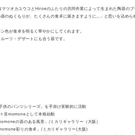
eはマツオカユウコとHiroeのふたりの共同作業によって生まれた陶器の
器のぬくもりが、たくさんの食卓に届きますように…」と思いを込められ
モン色が食卓を明るく華やかにしてくれます。
フルーツ・デザートにも合う器です。
「子供のパンツシリーズ」を手掛け実験的に活動
百々音momoneとして本格始動
「momoneの器のある風景」/ミカリギャラリー（大阪）
「momone彩りの食卓」/ミカリギャラリー(大阪)