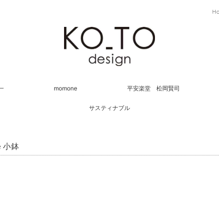
H
一
momone
平安楽堂 松岡賢司
サスティナブル
e 小鉢