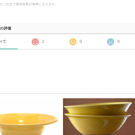
0以上のご注文で国内送料が無料になります。
の評価
べて
2
0
0
品