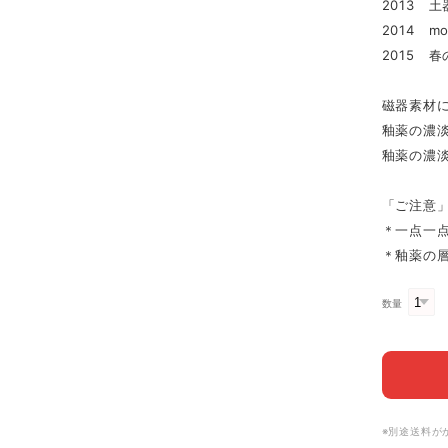
2013 
2014 m
2015 
磁器素材
釉薬の濃
釉薬の濃
「ご注意
＊一点一
＊釉薬の
数量
※別途送料が