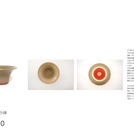
 小鉢
00