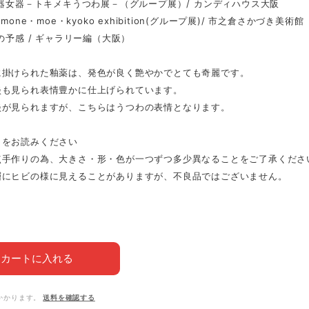
土器女器－トキメキうつわ展－（グループ展）/ カンディハウス大阪
omone・moe・kyoko exhibition(グループ展)/ 市之倉さかづき美術
春の予感 / ギャラリー編（大阪）
に掛けられた釉薬は、発色が良く艶やかでとても奇麗です。
淡も見られ表情豊かに仕上げられています。
淡が見られますが、こちらはうつわの表情となります。
」をお読みください
点手作りの為、大きさ・形・色が一つずつ多少異なることをご了承くださ
層にヒビの様に見えることがありますが、不良品ではございません。
カートに入れる
かかります。
送料を確認する