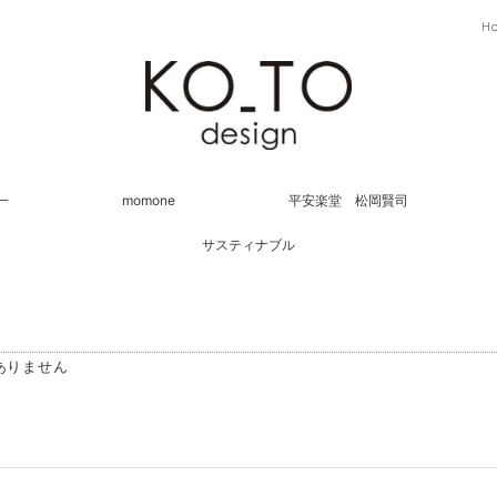
H
一
momone
平安楽堂 松岡賢司
サスティナブル
ありません