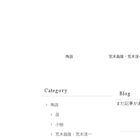
陶器
荒木義隆・荒木漢
Category
Blog
まだ記事が
陶器
器
小物
荒木義隆・荒木漢一