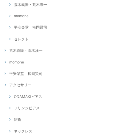
荒木義隆・荒木漢一
momone
平安楽堂 松岡賢司
セレクト
荒木義隆・荒木漢一
momone
平安楽堂 松岡賢司
アクセサリー
ODAMAKIピアス
フリンジピアス
雑貨
ネックレス