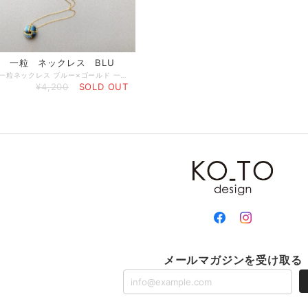
KI 一粒 ネックレス BLU
ODAMAKI 一粒ネックレス ブルー×ゴールド 一つ一つ丁寧に手で巻かれている京都宇治の昇苑くみ紐の小田巻を贅沢に使用し、現代のスタイルに合うアクセサリーとしてデザインされたピアスです。 小田巻(おだまき)は苧環とも表記され、つむいだ糸で中を空洞にして丸く巻き付けたもの くるくると廻るので｢繰り返す｣という枕詞にもなっています。 この苧環が元で名付けられた｢オダマキ｣という花の花言葉は ｢必ず手に入れる」「断固として勝つ」などがります。 素材 組紐/正絹（絹100％）・金糸部分のみポリエステル チェーン金具/14kgf サイズ チェーン長さ40cm 小田巻玉 上1つ/8mm 箱に入れての発送となります。 ＊写真では明るくや暗くなど写っていることがあります。 ＊着用画像のカラーは参考になります。 ＊一点一点手作りの為、大きさ・形・色が一つずつ多少異なることをご了承ください ＊肌に触れる金具は14金ゴールドフィールドを使用しています。 ■昇苑くみ紐 1948年、京都の京都・宇治にて創業の「昇苑くみ紐」を使用 組紐とは組むという構造で作られた紐のことであり、３つ以上の束を組み合わせることで構成されている。 着物の帯締めとしての需要が多かった組紐を、KO_TO designが現代のスタイルにあったアイテムとして昇苑くみひもへ別注をしたオリジナルアクセサリーになります。 ・商品は一つ一つ手作りされている商品になります。 1点ものを除くすべての作品は写真と大きさ・風合いが若干異なります。 ・撮影環境、光線等の関係で、実物の色と多少異なる場合もございますので、予めご了承下さい。 ・商品画像に写っている小物・背景の商品は撮影用のため付属しません。 【14GF（ゴールドフィルド）】 ゴールドフィルド（gf）とは、総重量の1/20以上が金合金の素材で、金張りとも呼ばれています。
¥4,200
SOLD OUT
メールマガジンを受け取る