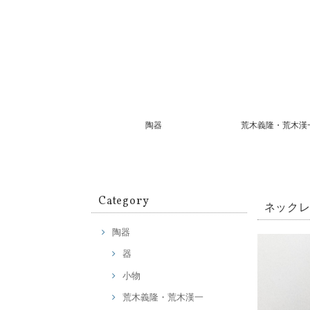
陶器
荒木義隆・荒木漢
Category
ネック
陶器
器
小物
荒木義隆・荒木漢一