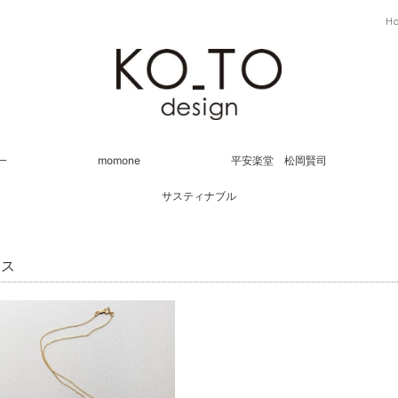
H
一
momone
平安楽堂 松岡賢司
サスティナブル
レス